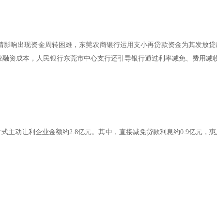
影响出现资金周转困难，东莞农商银行运用支小再贷款资金为其发放贷款2
低企业融资成本，人民银行东莞市中心支行还引导银行通过利率减免、费用
式主动让利企业金额约2.8亿元。其中，直接减免贷款利息约0.9亿元，惠及