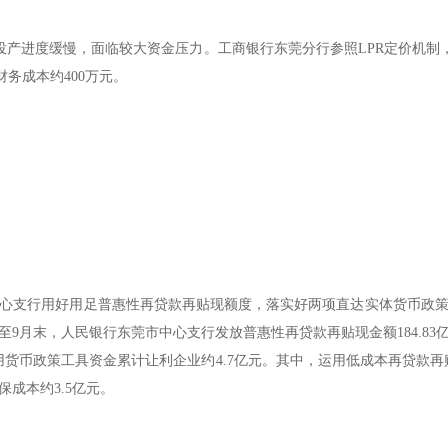
产进度缓慢，面临较大资金压力。工商银行东莞分行参照LPR定价机制，主
财务成本约400万元。
心支行用好用足普惠性再贷款再贴现额度，落实好两项直达实体货币政
9月末，人民银行东莞市中心支行发放普惠性再贷款再贴现金额184.8
用货币政策工具资金累计让利企业约4.7亿元。其中，运用低成本再贷款再
成本约3.5亿元。