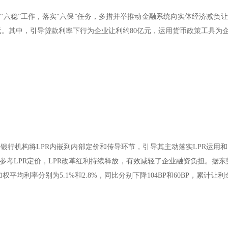
“六稳”工作，落实“六保”任务，多措并举推动金融系统向实体经济减负
亿元。其中，引导贷款利率下行为企业让利约80亿元，运用货币政策工具为
银行机构将LPR内嵌到内部定价和传导环节，引导其主动落实LPR运用
考LPR定价，LPR改革红利持续释放，有效减轻了企业融资负担。据东
平均利率分别为5.1%和2.8%，同比分别下降104BP和60BP，累计让利