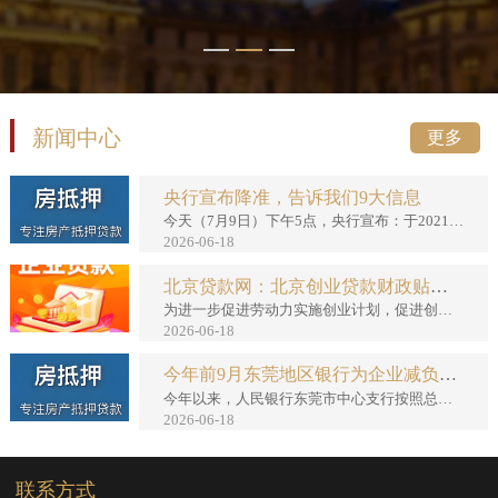
新闻中心
更多
央行宣布降准，告诉我们9大信息
今天（7月9日）下午5点，央行宣布：于2021年7月15日下调金融机构存款准备金率0.5个百分点（不含已执行5%存款准备...
2026-06-18
北京贷款网：北京创业贷款财政贴息方案来了
为进一步促进劳动力实施创业计划，促进创业带动就业，根据有关规定和相关文件精神，东莞市结合实际，给予规定条件的借款人创业贷...
2026-06-18
今年前9月东莞地区银行为企业减负让利88亿元
今年以来，人民银行东莞市中心支行按照总分行部署，做好“六稳”工作，落实“六保”任务，多措并举推动金融系统向实体经济减负让...
2026-06-18
联系方式